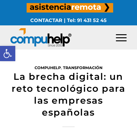
asistencia
remota
❯
CONTACTAR
|
Tel: 91 431 52 45
Abrir barra de herramientas
COMPUHELP
,
TRANSFORMACIÓN
La brecha digital: un
reto tecnológico para
las empresas
españolas