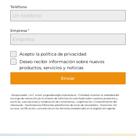
Teléfono
*
Empresa
Acepto la
política de privacidad
Deseo recibir información sobre nuevos
productos, servicios y noticias
Enviar
• Responsable: J.A.F. email: jorgealbesa@compuhelp.es • Finalidad: Analizar la viabilidad del
encargo de valoración y/o la emisión de información solicitada sobre nuestros productos y
servicios, suscripciones y moderación de comentarios.• Legitimación: Consentimiento del
interesado • Destinatarios:Diferentes plataformas de envío de newsletters • Derechos: De
acceso, rectificación, cancelación en los términos establecidos en la legislación vigente.