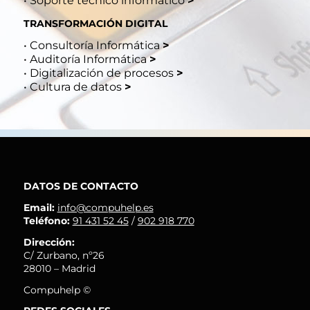
•
Soporte técnico informático
>
TRANSFORMACIÓN DIGITAL
•
Consultoría Informática
>
•
Auditoría Informática
>
•
Digitalización de procesos
>
•
Cultura de datos
>
DATOS DE CONTACTO
Email:
info@compuhelp.es
Teléfono:
91 431 52 45
/
902 918 770
Dirección:
C/ Zurbano, nº26
28010 – Madrid
Compuhelp ©