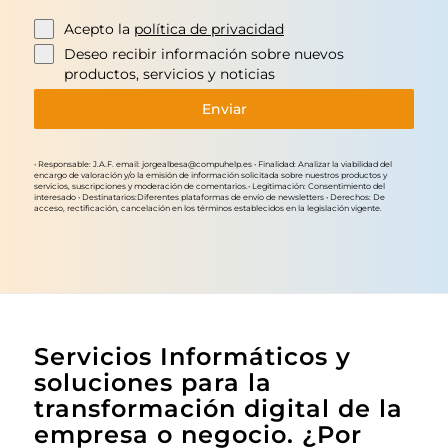
Acepto la
política de privacidad
Deseo recibir información sobre nuevos
productos, servicios y noticias
Enviar
• Responsable: J.A.F. email: jorgealbesa@compuhelp.es • Finalidad: Analizar la viabilidad del
encargo de valoración y/o la emisión de información solicitada sobre nuestros productos y
servicios, suscripciones y moderación de comentarios.• Legitimación: Consentimiento del
interesado • Destinatarios:Diferentes plataformas de envío de newsletters • Derechos: De
acceso, rectificación, cancelación en los términos establecidos en la legislación vigente.
Servicios Informáticos y
soluciones para la
transformación digital de la
empresa o negocio. ¿Por