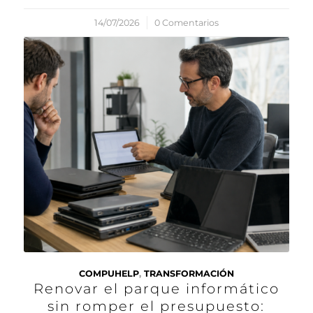
14/07/2026
/
0 Comentarios
COMPUHELP
,
TRANSFORMACIÓN
Renovar el parque informático
sin romper el presupuesto: