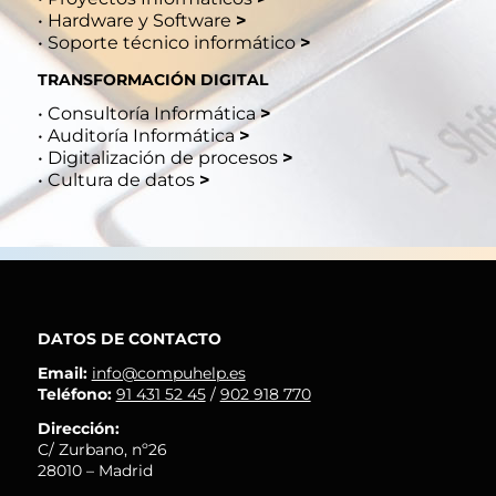
•
Hardware y Software
>
•
Soporte técnico informático
>
TRANSFORMACIÓN DIGITAL
•
Consultoría Informática
>
•
Auditoría Informática
>
•
Digitalización de procesos
>
•
Cultura de datos
>
DATOS DE CONTACTO
Email:
info@compuhelp.es
Teléfono:
91 431 52 45
/
902 918 770
Dirección:
C/ Zurbano, nº26
28010 – Madrid