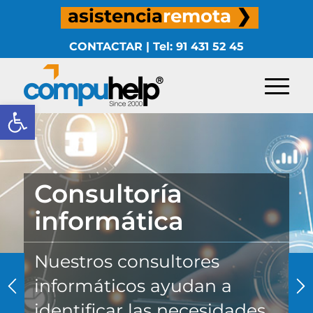
asistencia
remota
❯
CONTACTAR
|
Tel: 91 431 52 45
Abrir barra de herramientas
Consultoría
informática
Nuestros consultores
informáticos ayudan a
identificar las necesidades