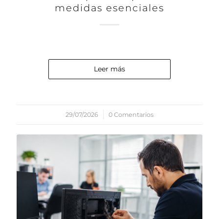
medidas esenciales
Leer más
29/07/2026
/
0 Comentarios