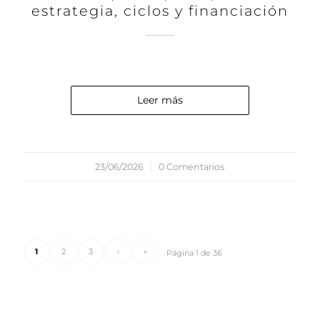
estrategia, ciclos y financiación
Leer más
23/06/2026
/
0 Comentarios
1
2
3
›
»
Página 1 de 36