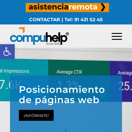
asistencia
remota
❯
CONTACTAR
|
Tel: 91 431 52 45
Abrir barra de herramientas
Posicionamiento
de páginas web
¡INFÓRMATE!