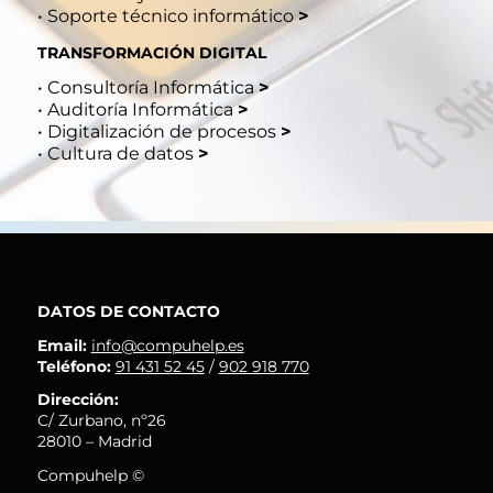
•
Soporte técnico informático
>
TRANSFORMACIÓN DIGITAL
•
Consultoría Informática
>
•
Auditoría Informática
>
•
Digitalización de procesos
>
•
Cultura de datos
>
DATOS DE CONTACTO
Email:
info@compuhelp.es
Teléfono:
91 431 52 45
/
902 918 770
Dirección:
C/ Zurbano, nº26
28010 – Madrid
Compuhelp ©