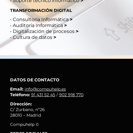
•
Soporte técnico informático
>
TRANSFORMACIÓN DIGITAL
•
Consultoría Informática
>
•
Auditoría Informática
>
•
Digitalización de procesos
>
•
Cultura de datos
>
DATOS DE CONTACTO
Email:
info@compuhelp.es
Teléfono:
91 431 52 45
/
902 918 770
Dirección:
C/ Zurbano, nº26
28010 – Madrid
Compuhelp ©