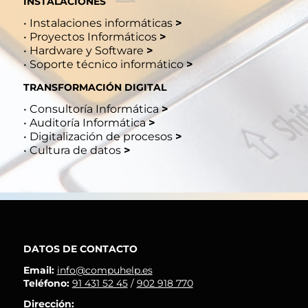
INSTALACIONES
•
Instalaciones informáticas
>
•
Proyectos Informáticos
>
•
Hardware y Software
>
•
Soporte técnico informático
>
TRANSFORMACIÓN DIGITAL
•
Consultoría Informática
>
•
Auditoría Informática
>
•
Digitalización de procesos
>
•
Cultura de datos
>
DATOS DE CONTACTO
Email:
info@compuhelp.es
Teléfono:
91 431 52 45
/
902 918 770
Dirección: