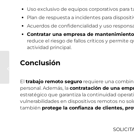
Uso exclusivo de equipos corporativos para ta
Plan de respuesta a incidentes para disposi
Acuerdos de confidencialidad y uso responsa
Contratar una empresa de mantenimiento 
reduce el riesgo de fallos críticos y permit
actividad principal.
Phishing en tu
Conclusión
empresa: cómo
detectarlo y evitar
ataques
El
trabajo remoto seguro
requiere una combina
personal. Además, la
contratación de una emp
estratégico que garantiza la continuidad operati
vulnerabilidades en dispositivos remotos no sol
también
protege la confianza de clientes, p
SOLICI