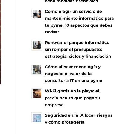
ocho medidas esenciales
Cómo elegir un servicio de
mantenimiento informático para
tu pyme: 10 aspectos que debes
revisar
Renovar el parque informático
sin romper el presupuesto:
estrategia, ciclos y financiación
Cómo alinear tecnología y
negocio: el valor de la
consultoría IT en una pyme
Wi-Fi gratis en la playa: el
precio oculto que paga tu
empresa
Seguridad en la IA local: riesgos
y cómo protegerla