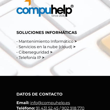
SOLUCIONES INFORMÁTICAS
•
Mantenimiento Informático
>
•
Servicios en la nube (cloud)
>
•
Ciberseguridad
>
•
Telefonía IP
>
DATOS DE CONTACTO
Email:
info@compuhelp.es
Teléfono:
91 431 52 45
/
902 918 770