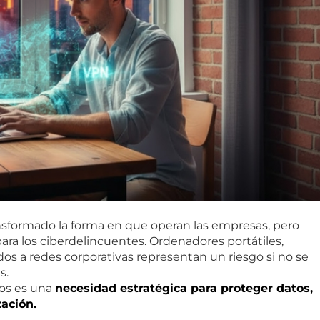
sformado la forma en que operan las empresas, pero
ra los ciberdelincuentes. Ordenadores portátiles,
os a redes corporativas representan un riesgo si no se
s.
tos es una
necesidad estratégica
para proteger datos,
zación.