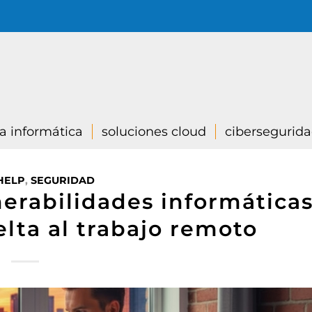
ía informática
soluciones cloud
cibersegurid
HELP
,
SEGURIDAD
erabilidades informática
elta al trabajo remoto