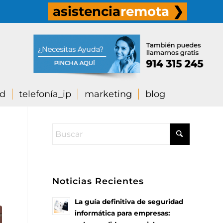
asistencia
remota
❯
ad
telefonía_ip
marketing
blog
s
Noticias Recientes
La guía definitiva de seguridad
informática para empresas: