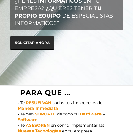
¿TIÉNES
INFORMÁTICOS
EN TU
EMPRESA? ¿QUIERES TENER
TU
PROPIO EQUIPO
DE ESPECIALISTAS
INFORMÁTICOS?
SOLICITAR AHORA
PARA QUE …
• Te
RESUELVAN
todas tus incidencias de
Manera Inmediata
• Te den
SOPORTE
de todo tu
Hardware
y
Software
• Te
ASESOREN
en cómo implementar las
Nuevas Tecnologías
en tu empresa